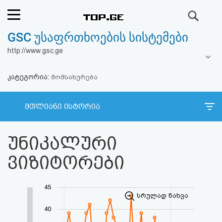
ძიება
GSC უსაფრთხოების სისტემები
რეიტინგი
http://www.gsc.ge
(მთავარი)
კატეგორია:
მომსახურება
ფოსტა
მთლიანი ისტორია
კითხვა-
პასუხი
უნიკალური
ვიზიტორები
ავტორიზაცია
რეგისტრაცია
45
სრულად ნახვა
40
პაროლის