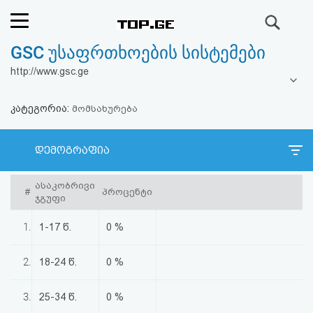
ძიება
GSC უსაფრთხოების სისტემები
რეიტინგი
http://www.gsc.ge
(მთავარი)
კატეგორია:
მომსახურება
ფოსტა
დემოგრაფია
კითხვა-
პასუხი
ასაკობრივი
#
პროცენტი
ჯგუფი
ავტორიზაცია
1.
1-17 წ.
0 %
რეგისტრაცია
2.
18-24 წ.
0 %
პაროლის
3.
25-34 წ.
0 %