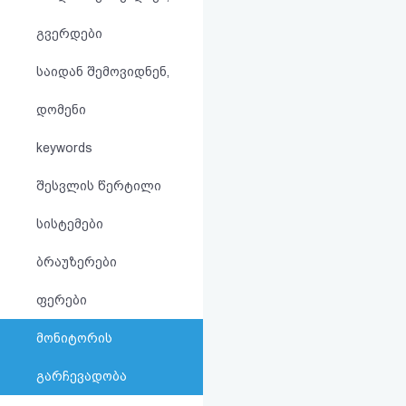
აღდგენა
გვერდები
HTML
საიდან შემოვიდნენ,
კოდი
დომენი
სალიცენზიო
keywords
შეთანხმება
შესვლის წერტილი
და
სისტემები
პასუხისმგებლობის
ბრაუზერები
უარყოფა
ფერები
მონიტორის
გარჩევადობა