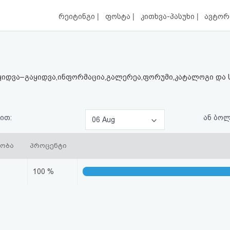
|
|
|
რეიტინგი
ფოსტა
კითხვა-პასუხი
ავტორ
ყიდვა–გაყიდვა,ინფორმაცია,გალერეა,ფორუმი,კატალოგი და სხ
ით:
ან ბო
06 Aug
დობა
პროცენტი
100 %