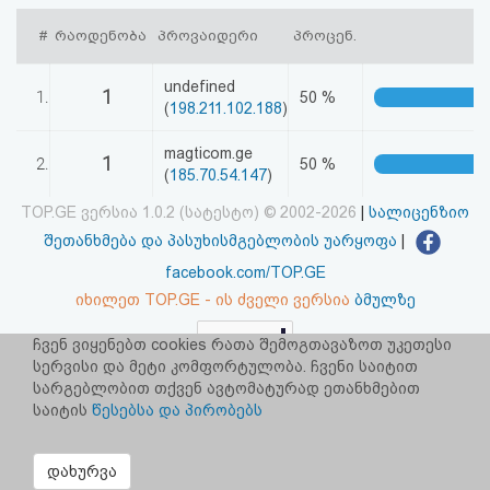
აღდგენა
#
რაოდენობა
პროვაიდერი
პროცენ.
HTML
undefined
1
1.
50 %
(
198.211.102.188
)
კოდი
magticom.ge
1
2.
50 %
სალიცენზიო
(
185.70.54.147
)
შეთანხმება
TOP.GE ვერსია 1.0.2 (სატესტო) © 2002-2026
|
სალიცენზიო
შეთანხმება და პასუხისმგებლობის უარყოფა
|
და
facebook.com/TOP.GE
პასუხისმგებლობის
იხილეთ TOP.GE - ის ძველი ვერსია
ბმულზე
უარყოფა
ჩვენ ვიყენებთ cookies რათა შემოგთავაზოთ უკეთესი
სერვისი და მეტი კომფორტულობა. ჩვენი საიტით
რეკლამა TOP.GE - ზე
სარგებლობით თქვენ ავტომატურად ეთანხმებით
TOP.GE-ს სერვერების განთავსებას და ინტერნეტთან კავშირს
უზრუნველყოფს:
CLOUD9
საიტის
წესებსა და პირობებს
დახურვა