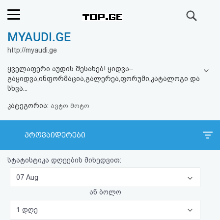
ძიება
MYAUDI.GE
რეიტინგი
http://myaudi.ge
(მთავარი)
ყველაფერი აუდის შესახებ! ყიდვა–
გაყიდვა,ინფორმაცია,გალერეა,ფორუმი,კატალოგი და
ფოსტა
სხვა...
კატეგორია:
ავტო მოტო
კითხვა-
პასუხი
პროვაიდერები
ავტორიზაცია
სტატისტიკა დღეების მიხედვით:
07 Aug
რეგისტრაცია
ან ბოლო
პაროლის
1 დღე