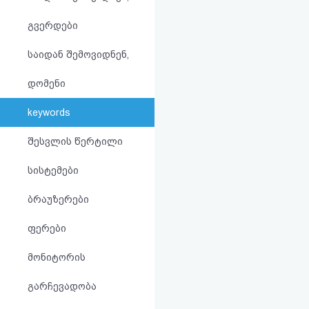
აღდგენა
გვერდები
HTML
საიდან შემოვიდნენ,
კოდი
დომენი
სალიცენზიო
keywords
შეთანხმება
შესვლის წერტილი
და
სისტემები
პასუხისმგებლობის
ბრაუზერები
უარყოფა
ფერები
მონიტორის
გარჩევადობა