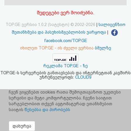
აღდგენა
შედეგები ვერ მოიძებნა.
HTML
TOP.GE ვერსია 1.0.2 (სატესტო) © 2002-2026
|
სალიცენზიო
კოდი
შეთანხმება და პასუხისმგებლობის უარყოფა
|
facebook.com/TOP.GE
სალიცენზიო
იხილეთ TOP.GE - ის ძველი ვერსია
ბმულზე
შეთანხმება
რეკლამა TOP.GE - ზე
და
TOP.GE-ს სერვერების განთავსებას და ინტერნეტთან კავშირს
უზრუნველყოფს:
CLOUD9
პასუხისმგებლობის
უარყოფა
ჩვენ ვიყენებთ cookies რათა შემოგთავაზოთ უკეთესი
სერვისი და მეტი კომფორტულობა. ჩვენი საიტით
სარგებლობით თქვენ ავტომატურად ეთანხმებით
საიტის
წესებსა და პირობებს
დახურვა