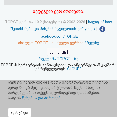
აღდგენა
შედეგები ვერ მოიძებნა.
HTML
TOP.GE ვერსია 1.0.2 (სატესტო) © 2002-2026
|
სალიცენზიო
კოდი
შეთანხმება და პასუხისმგებლობის უარყოფა
|
facebook.com/TOP.GE
სალიცენზიო
იხილეთ TOP.GE - ის ძველი ვერსია
ბმულზე
შეთანხმება
რეკლამა TOP.GE - ზე
და
TOP.GE-ს სერვერების განთავსებას და ინტერნეტთან კავშირს
უზრუნველყოფს:
CLOUD9
პასუხისმგებლობის
უარყოფა
ჩვენ ვიყენებთ cookies რათა შემოგთავაზოთ უკეთესი
სერვისი და მეტი კომფორტულობა. ჩვენი საიტით
სარგებლობით თქვენ ავტომატურად ეთანხმებით
საიტის
წესებსა და პირობებს
დახურვა