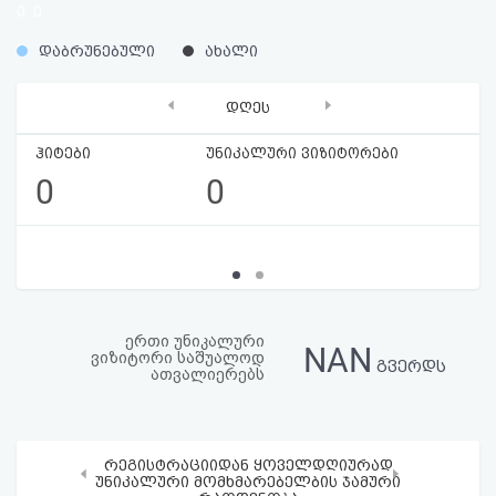
0
0
აღდგენა
%
%
დაბრუნებული
ახალი
HTML
‹
›
დღეს
კოდი
ჰიტები
უნიკალური ვიზიტორები
სალიცენზიო
0
0
შეთანხმება
და
პასუხისმგებლობის
უარყოფა
ერთი უნიკალური
NAN
ვიზიტორი საშუალოდ
გვერდს
ათვალიერებს
რეგისტრაციიდან ყოველდღიურად
‹
›
უნიკალური მომხმარებელბის ჯამური