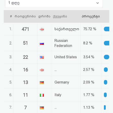
1 დღე
აღდგენა
#
რაოდენობა
დროშა
ქვეყანა
პროცენტი
HTML
კოდი
471
1.
საქართველო
75.72 %
სალიცენზიო
Russian
51
2.
8.2 %
Federation
შეთანხმება
22
3.
United States
3.54 %
და
პასუხისმგებლობის
16
4.
...
2.57 %
უარყოფა
13
5.
Germany
2.09 %
11
6.
Italy
1.77 %
7
7.
...
1.13 %