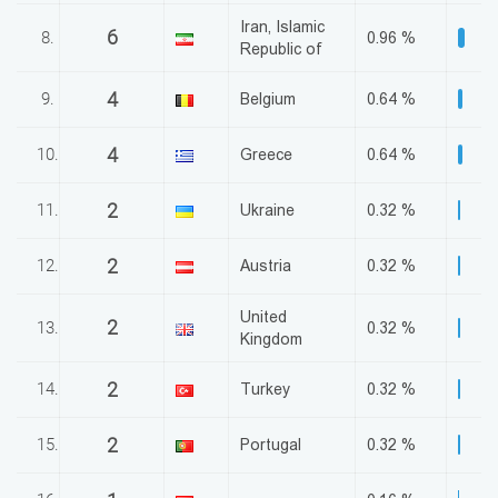
Iran, Islamic
6
8.
0.96 %
Republic of
4
9.
Belgium
0.64 %
4
10.
Greece
0.64 %
2
11.
Ukraine
0.32 %
2
12.
Austria
0.32 %
United
2
13.
0.32 %
Kingdom
2
14.
Turkey
0.32 %
2
15.
Portugal
0.32 %