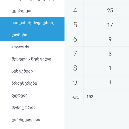
აღდგენა
4.
25
გვერდები
HTML
საიდან შემოვიდნენ,
5.
17
კოდი
დომენი
6.
9
სალიცენზიო
keywords
7.
3
შეთანხმება
შესვლის წერტილი
და
8.
1
სისტემები
პასუხისმგებლობის
9.
1
ბრაუზერები
უარყოფა
ფერები
სულ
192
მონიტორის
გარჩევადობა