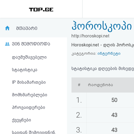
ჰოროსკოპი 
რეიტინგი
მთავარი
http://horoskopi.net
(მთავარი)
ვინ შემოდიოდა
Horoskopi.net - დღის ჰორ
ფოსტა
კატეგორია:
ინტერნეტი
დაუმუშავებელი
კითხვა-
სტატისტიკა დღეების მიხედვ
სტატისტიკა
პასუხი
IP მისამართები
#
რაოდენობა
მომხმარებლები
ავტორიზაცია
1.
50
პროვაიდერები
რეგისტრაცია
2.
43
ქვეყნები
პაროლის
3.
43
საიდან შემოვიდნენ,