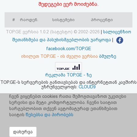
შედეგები ვერ მოიძებნა.
აღდგენა
#
რაოდენ.
სისტემები
პროცენტი
HTML
კოდი
TOP.GE ვერსია 1.0.2 (სატესტო) © 2002-2026
|
სალიცენზიო
შეთანხმება და პასუხისმგებლობის უარყოფა
|
სალიცენზიო
facebook.com/TOP.GE
იხილეთ TOP.GE - ის ძველი ვერსია
ბმულზე
შეთანხმება
და
რეკლამა TOP.GE - ზე
პასუხისმგებლობის
TOP.GE-ს სერვერების განთავსებას და ინტერნეტთან კავშირს
უზრუნველყოფს:
CLOUD9
უარყოფა
ჩვენ ვიყენებთ cookies რათა შემოგთავაზოთ უკეთესი
სერვისი და მეტი კომფორტულობა. ჩვენი საიტით
სარგებლობით თქვენ ავტომატურად ეთანხმებით
საიტის
წესებსა და პირობებს
დახურვა