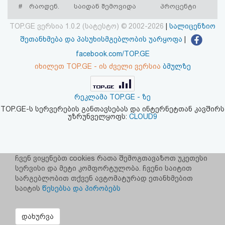
#
რაოდენ.
საიდან შემოვიდა
პროცენტი
აღდგენა
TOP.GE ვერსია 1.0.2 (სატესტო) © 2002-2026
|
სალიცენზიო
HTML
შეთანხმება და პასუხისმგებლობის უარყოფა
|
კოდი
facebook.com/TOP.GE
იხილეთ TOP.GE - ის ძველი ვერსია
ბმულზე
სალიცენზიო
შეთანხმება
რეკლამა TOP.GE - ზე
TOP.GE-ს სერვერების განთავსებას და ინტერნეტთან კავშირს
და
უზრუნველყოფს:
CLOUD9
პასუხისმგებლობის
უარყოფა
ჩვენ ვიყენებთ cookies რათა შემოგთავაზოთ უკეთესი
სერვისი და მეტი კომფორტულობა. ჩვენი საიტით
სარგებლობით თქვენ ავტომატურად ეთანხმებით
საიტის
წესებსა და პირობებს
დახურვა