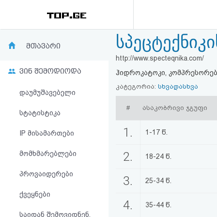
სპეცტექნიკი
რეიტინგი
მთავარი
http://www.specteqnika.com/
(მთავარი)
ვინ შემოდიოდა
ჰიდროკატოკი, კომპრესორებ
ფოსტა
კატეგორია:
სხვადასხვა
დაუმუშავებელი
#
ასაკობრივი ჯგუფი
კითხვა-
სტატისტიკა
პასუხი
1.
1-17 წ.
IP მისამართები
მომხმარებლები
2.
ავტორიზაცია
18-24 წ.
პროვაიდერები
3.
რეგისტრაცია
25-34 წ.
ქვეყნები
4.
35-44 წ.
პაროლის
საიდან შემოვიდნენ,