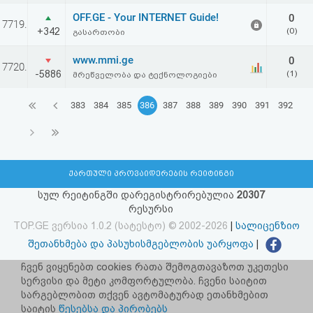
OFF.GE - Your INTERNET Guide!
0
7719.
+342
(0)
გასართობი
www.mmi.ge
0
7720.
-5886
(1)
მრეწველობა და ტექნოლოგიები
383
384
385
386
387
388
389
390
391
392
ქართული პროვაიდერების რეიტინგი
სულ რეიტინგში დარეგისტრირებულია
20307
რესურსი
TOP.GE ვერსია 1.0.2 (სატესტო) © 2002-2026
|
სალიცენზიო
შეთანხმება და პასუხისმგებლობის უარყოფა
|
facebook.com/TOP.GE
ჩვენ ვიყენებთ cookies რათა შემოგთავაზოთ უკეთესი
სერვისი და მეტი კომფორტულობა. ჩვენი საიტით
იხილეთ TOP.GE - ის ძველი ვერსია
ბმულზე
სარგებლობით თქვენ ავტომატურად ეთანხმებით
საიტის
წესებსა და პირობებს