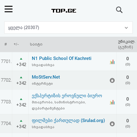
ძიება
რეიტინგი
ყველა (20307)
(მთავარი)
უნიკალ.
#
+/-
საიტი
(გუშინ)
ფოსტა
N1 Public School Of Kachreti
0
7701.
+342
(0)
სხვადასხვა
კითხვა-
MoStServ.Net
0
7702.
პასუხი
+342
(0)
ინტერნეტი
ექსპერტიზის ეროვნული ბიურო
ავტორიზაცია
0
7703.
მთავრობა, სამინისტროები,
+342
(0)
დეპარტამენტები
რეგისტრაცია
ფილმები ქართულად (Srulad.org)
0
7704.
+342
(0)
სხვადასხვა
პაროლის