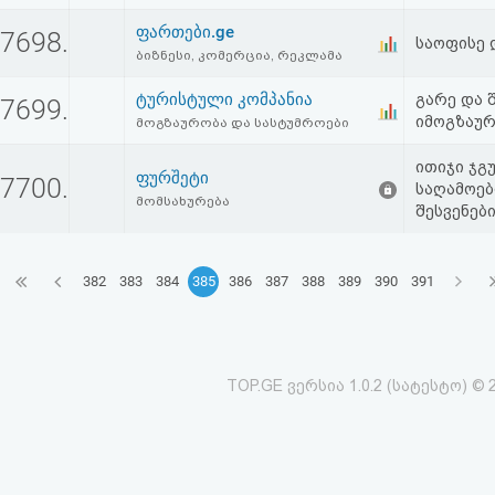
ფართები.ge
7698.
საოფისე 
ბიზნესი, კომერცია, რეკლამა
ტურისტული კომპანია
გარე და შ
7699.
იმოგზაურ
მოგზაურობა და სასტუმროები
ითიჯი ჯგ
ფურშეტი
7700.
საღამოებ
მომსახურება
შესვენებ
382
383
384
385
386
387
388
389
390
391
TOP.GE ვერსია 1.0.2 (სატესტო) © 