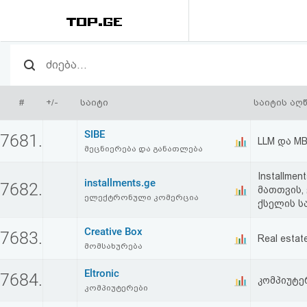
რეიტინგი
(მთავარი)
#
+/-
საიტი
საიტის აღ
ფოსტა
SIBE
7681.
LLM და M
მეცნიერება და განათლება
კითხვა-
Installme
პასუხი
installments.ge
7682.
მათთვის,
ელექტრონული კომერცია
ქსელის ს
ავტორიზაცია
Creative Box
7683.
Real estat
მომსახურება
რეგისტრაცია
Eltronic
7684.
კომპიუტე
კომპიუტერები
პაროლის