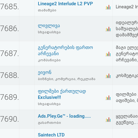
Lineage2 Interlude L2 PVP
აღდგენა
7685.
Lineage2 I
თამაშები
HTML
იდეალურ
ლივლივა
7686.
საშუალებ
კოდი
სხვადასხვა
დამამშვე
გენერატორების ფართო
მაგი ელე
სალიცენზიო
7687.
არჩევანი
გენერატ
შეთანხმება
არჩევანი,
კომპანიები
და
ეივონ
7688.
კოსმეტიკ
ბიზნესი, კომერცია, რეკლამა
პასუხისმგებლობის
ფილმები ქართულად
უარყოფა
ფილმები 
7689.
Exclusive!!!
აფიშები, 
სხვადასხვა
Ads.Pley.Ge™ - loading.....
ყველანაი
7690.
გვეწვიე...
გასართობი
Saintech LTD