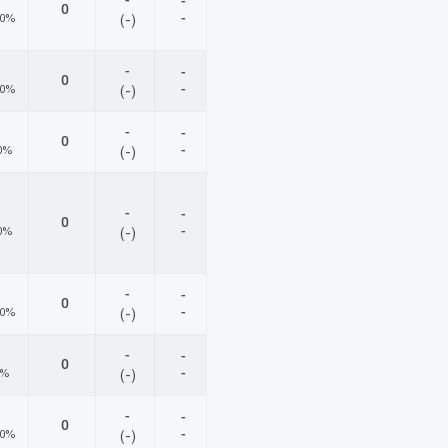
-
-
0
-
00%
(-)
-
-
0
-
00%
(-)
-
-
0
-
0%
(-)
-
-
0
-
0%
(-)
-
-
0
-
00%
(-)
-
-
0
-
0%
(-)
-
-
0
-
00%
(-)