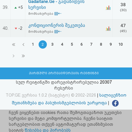
Gadaitane.Ge - გადაზიდვის
38
39.
სერვისი
+5
(30)
▤⇠
მომსახურება
კონდიციონერის შეკეთება
47
40.
-2
▤⇠
(45)
მომსახურება
1
2
3
4
5
6
7
8
9
10
ქართული პროვაიდერების რეიტინგი
სულ რეიტინგში დარეგისტრირებულია
20307
რესურსი
TOP.GE ვერსია 1.0.2 (სატესტო) © 2002-2026
|
სალიცენზიო
შეთანხმება და პასუხისმგებლობის უარყოფა
|
facebook.com/TOP.GE
ჩვენ ვიყენებთ cookies რათა შემოგთავაზოთ უკეთესი
სერვისი და მეტი კომფორტულობა. ჩვენი საიტით
იხილეთ TOP.GE - ის ძველი ვერსია
ბმულზე
სარგებლობით თქვენ ავტომატურად ეთანხმებით
საიტის
წესებსა და პირობებს