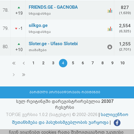
FRIENDS.GE - GACNOBA
827
78.
+19
(1,639)
სხვადასხვა
silkgo.ge
2,554
79.
-1
(6,325)
სხვადასხვა
Sloter.ge - Ufaso Slotebi
1,255
80.
+10
(2,701)
თამაშები
1
2
3
4
5
6
7
8
9
10
ქართული პროვაიდერების რეიტინგი
სულ რეიტინგში დარეგისტრირებულია
20307
რესურსი
TOP.GE ვერსია 1.0.2 (სატესტო) © 2002-2026
|
სალიცენზიო
შეთანხმება და პასუხისმგებლობის უარყოფა
|
facebook.com/TOP.GE
ჩვენ ვიყენებთ cookies რათა შემოგთავაზოთ უკეთესი