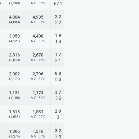
)
(2,280)
A
G: 85%
57.1
2.2
9
4,804
4,935
(4,889)
A
G: 87%
2.2
1.9
3,859
4,408
(4,221)
A
G: 89%
1.8
1.7
2,816
2,670
(2,839)
A
G: 75%
2.1
8.8
8
2,002
2,796
(2,171)
A
G: 62%
8.8
3.7
1,131
1,174
(1,108)
A
G: 84%
3.6
2.9
1,613
1,581
(1,633)
A
G: 55%
3
3.2
1,306
1,310
(1,274)
A
G: 65%
3.3