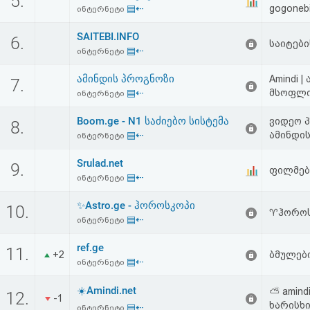
5.
▤⇠
gogonebi
აღდგენა
ინტერნეტი
SAITEBI.INFO
6.
საიტების
HTML
▤⇠
ინტერნეტი
კოდი
ამინდის პროგნოზი
Amindi 
7.
▤⇠
მსოფლიო
ინტერნეტი
სალიცენზიო
Boom.ge - N1 საძიებო სისტემა
ვიდეო პ
8.
შეთანხმება
▤⇠
ამინდის
ინტერნეტი
და
Srulad.net
9.
ფილმებ
▤⇠
ინტერნეტი
პასუხისმგებლობის
✨Astro.ge - ჰოროსკოპი
10.
უარყოფა
♈ჰოროს
▤⇠
ინტერნეტი
ref.ge
11.
+2
ბმულებ
▤⇠
ინტერნეტი
☀️Amindi.net
⛅ amind
12.
-1
ხარისხი
▤⇠
ინტერნეტი