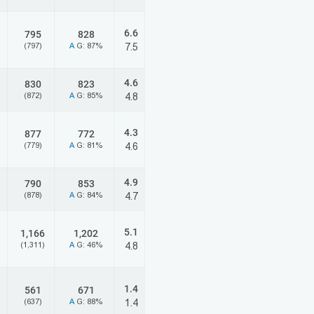
6.6
795
828
(797)
A
G: 87%
7.5
4.6
830
823
(872)
A
G: 85%
4.8
4.3
877
772
(779)
A
G: 81%
4.6
4.9
790
853
(878)
A
G: 84%
4.7
5.1
1,166
1,202
(1,311)
A
G: 46%
4.8
1.4
561
671
(637)
A
G: 88%
1.4