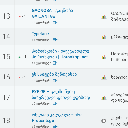
GACNOBA - გაცნობა
GACNOBA
13.
GAICANI.GE
-1
შემოგვ
▤⇠
ინტერნეტი
Typeface
14.
ქართულ
▤⇠
ინტერნეტი
ჰოროსკოპი - დღევანდელი
Horosko
15.
ჰოროსკოპი | Horoskopi.net
+1
ნიშნის
▤⇠
ინტერნეტი
ეს საიტები შენთვისაა
16.
-1
საიტებ
▤⇠
ინტერნეტი
EXE.GE – გადმოწერე
პროგრა
17.
სასურველი ფაილი უფასოდ
და სხვა.
▤⇠
ინტერნეტი
ონლაინ კალკულატორი
უფასო 
18.
Procenti.ge
დღგ, სე
▤⇠
ინტერნეტი