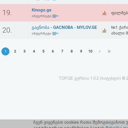
Kinogo.ge
19.
ფილმებ
▤⇠
ინტერნეტი
გაცნობა - GACNOBA - MYLOV.GE
№1 ქარ
20.
▤⇠
ახალი მ
ინტერნეტი
1
2
3
4
5
6
7
8
9
10
TOP.GE ვერსია 1.0.2 (სატესტო) © 
ჩვენ ვიყენებთ cookies რათა შემოგთავაზოთ
TOP.GE-ს ს