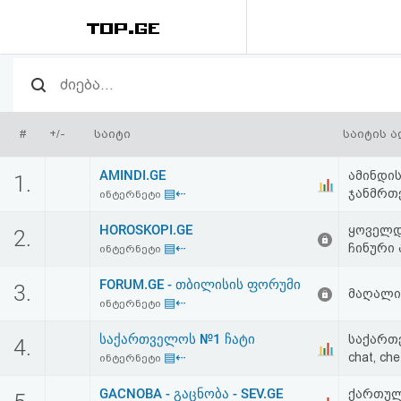
რეიტინგი
(მთავარი)
#
+/-
საიტი
საიტის 
ფოსტა
AMINDI.GE
ამინდის
1.
▤⇠
ჯანმრთე
ინტერნეტი
კითხვა-
HOROSKOPI.GE
ყოველდღ
2.
პასუხი
▤⇠
ჩინური 
ინტერნეტი
FORUM.GE - თბილისის ფორუმი
ავტორიზაცია
3.
მაღალი
▤⇠
ინტერნეტი
რეგისტრაცია
საქართველოს №1 ჩატი
საქართვ
4.
▤⇠
chat, che
ინტერნეტი
პაროლის
GACNOBA - გაცნობა - SEV.GE
ქართული