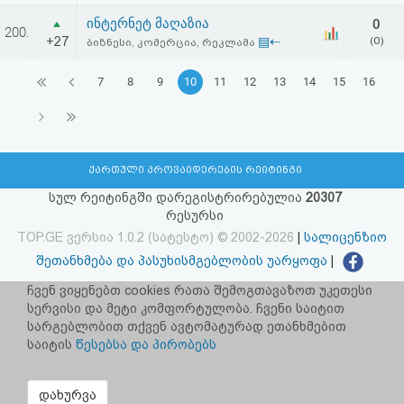
ინტერნეტ მაღაზია
0
200.
+27
▤⇠
(0)
ბიზნესი, კომერცია, რეკლამა
7
8
9
10
11
12
13
14
15
16
ქართული პროვაიდერების რეიტინგი
სულ რეიტინგში დარეგისტრირებულია
20307
რესურსი
TOP.GE ვერსია 1.0.2 (სატესტო) © 2002-2026
|
სალიცენზიო
შეთანხმება და პასუხისმგებლობის უარყოფა
|
facebook.com/TOP.GE
ჩვენ ვიყენებთ cookies რათა შემოგთავაზოთ უკეთესი
სერვისი და მეტი კომფორტულობა. ჩვენი საიტით
იხილეთ TOP.GE - ის ძველი ვერსია
ბმულზე
სარგებლობით თქვენ ავტომატურად ეთანხმებით
საიტის
წესებსა და პირობებს
რეკლამა TOP.GE - ზე
TOP.GE-ს სერვერების განთავსებას და ინტერნეტთან კავშირს
დახურვა
უზრუნველყოფს:
CLOUD9