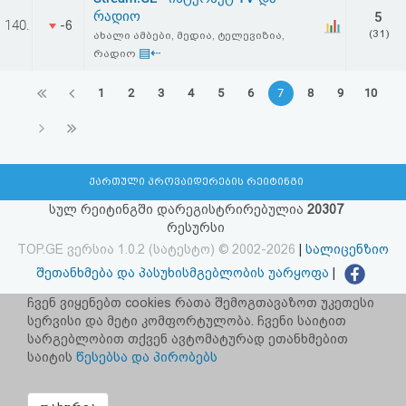
რადიო
5
140.
-6
(31)
ახალი ამბები, მედია, ტელევიზია,
▤⇠
რადიო
1
2
3
4
5
6
7
8
9
10
ქართული პროვაიდერების რეიტინგი
სულ რეიტინგში დარეგისტრირებულია
20307
რესურსი
TOP.GE ვერსია 1.0.2 (სატესტო) © 2002-2026
|
სალიცენზიო
შეთანხმება და პასუხისმგებლობის უარყოფა
|
facebook.com/TOP.GE
ჩვენ ვიყენებთ cookies რათა შემოგთავაზოთ უკეთესი
სერვისი და მეტი კომფორტულობა. ჩვენი საიტით
იხილეთ TOP.GE - ის ძველი ვერსია
ბმულზე
სარგებლობით თქვენ ავტომატურად ეთანხმებით
საიტის
წესებსა და პირობებს
რეკლამა TOP.GE - ზე
TOP.GE-ს სერვერების განთავსებას და ინტერნეტთან კავშირს