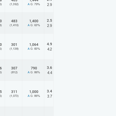
8
403
1,444
0)
(1,392)
A
G: 79%
2.9
2.5
0
483
1,400
8)
(1,410)
A
G: 63%
2.9
4.9
0
301
1,064
6)
(1,138)
A
G: 83%
4.2
3.6
6
307
790
0)
(812)
A
G: 86%
4.4
3.4
5
311
1,000
5)
(1,073)
A
G: 86%
3.7