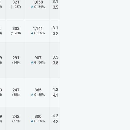
3.1
0
321
1,058
2)
(1,087)
A
G: 84%
3.5
3.1
2
303
1,141
3)
(1,208)
A
G: 85%
3.2
3.5
9
291
907
2)
(949)
A
G: 86%
3.8
4.2
3
247
865
4)
(856)
A
G: 85%
4.1
4.2
9
242
800
8)
(779)
A
G: 85%
4.2