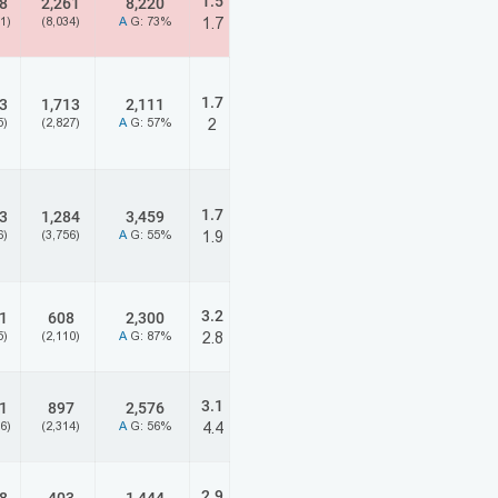
1.5
8
2,261
8,220
1)
(8,034)
A
G: 73%
1.7
1.7
3
1,713
2,111
5)
(2,827)
A
G: 57%
2
1.7
3
1,284
3,459
6)
(3,756)
A
G: 55%
1.9
3.2
1
608
2,300
5)
(2,110)
A
G: 87%
2.8
3.1
1
897
2,576
6)
(2,314)
A
G: 56%
4.4
2.9