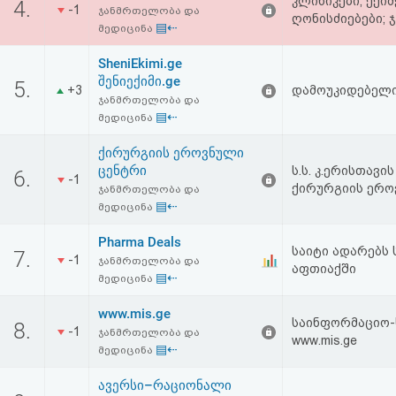
კლინიკები; ექიმ
4.
-1
აღდგენა
ჯანმრთელობა და
ღონისძიებები;
▤⇠
მედიცინა
HTML
SheniEkimi.ge
შენიექიმი.ge
5.
+3
დამოუკიდებელი 
კოდი
ჯანმრთელობა და
▤⇠
მედიცინა
სალიცენზიო
ქირურგიის ეროვნული
ცენტრი
შეთანხმება
ს.ს. კ.ერისთავ
6.
-1
ქირურგიის ერო
ჯანმრთელობა და
და
▤⇠
მედიცინა
პასუხისმგებლობის
Pharma Deals
საიტი ადარებს
7.
-1
ჯანმრთელობა და
უარყოფა
აფთიაქში
▤⇠
მედიცინა
www.mis.ge
საინფორმაციო-ს
8.
-1
ჯანმრთელობა და
www.mis.ge
▤⇠
მედიცინა
ავერსი–რაციონალი