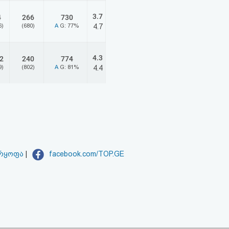
3.7
4
266
730
6)
(680)
A
G: 77%
4.7
4.3
2
240
774
9)
(802)
A
G: 81%
4.4
არყოფა
|
facebook.com/TOP.GE