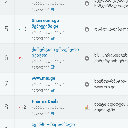
ავერსის კლინი
4.
აღდგენა
ჯანმრთელობა და
სამკურნალო–დი
▤⇠
მედიცინა
HTML
SheniEkimi.ge
შენიექიმი.ge
5.
+3
დამოუკიდებელი 
კოდი
ჯანმრთელობა და
▤⇠
მედიცინა
სალიცენზიო
ქირურგიის ეროვნული
ცენტრი
შეთანხმება
ს.ს. კ.ერისთავ
6.
-1
ქირურგიის ერო
ჯანმრთელობა და
და
▤⇠
მედიცინა
პასუხისმგებლობის
www.mis.ge
საინფორმაციო-ს
7.
ჯანმრთელობა და
უარყოფა
www.mis.ge
▤⇠
მედიცინა
Pharma Deals
საიტი ადარებს
8.
-2
ჯანმრთელობა და
აფთიაქში
▤⇠
მედიცინა
ავერსი–რაციონალი