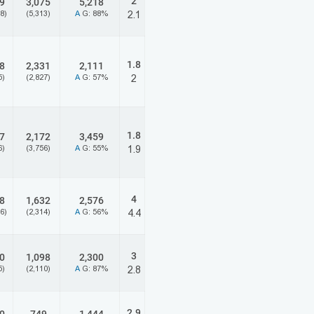
2
9
3,075
5,218
8)
(5,313)
A
G: 88%
2.1
1.8
8
2,331
2,111
5)
(2,827)
A
G: 57%
2
1.8
7
2,172
3,459
6)
(3,756)
A
G: 55%
1.9
4
8
1,632
2,576
6)
(2,314)
A
G: 56%
4.4
3
0
1,098
2,300
5)
(2,110)
A
G: 87%
2.8
2.9