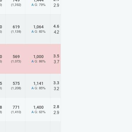
0
749
1,444
0)
(1,392)
A
G: 79%
2.9
4.6
0
619
1,064
6)
(1,138)
A
G: 83%
4.2
3.5
0
569
1,000
5)
(1,073)
A
G: 86%
3.7
3.3
5
575
1,141
3)
(1,208)
A
G: 85%
3.2
2.8
8
771
1,400
8)
(1,410)
A
G: 63%
2.9