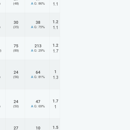
)
(48)
A
G: 86%
1.1
1.2
30
38
)
(35)
A
G: 75%
1.1
1.2
75
213
)
(89)
A
G: 29%
1.7
1
24
64
)
(56)
A
G: 81%
1.3
1.7
24
47
)
(50)
A
G: 69%
1
1.5
27
10