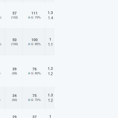
1.3
57
111
)
(102)
A
G: 70%
1.4
1
50
100
)
(100)
A
G: 85%
1.1
1.2
39
76
)
(66)
A
G: 80%
1.2
1.3
34
75
)
(60)
A
G: 73%
1.2
1
29
37