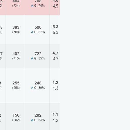
4.6
56
464
708
0)
(734)
A
G: 74%
4.5
5.3
48
383
600
1)
(588)
A
G: 87%
5.3
4.7
87
402
722
6)
(715)
A
G: 85%
4.7
1.2
8
255
248
)
(256)
A
G: 89%
1.3
1.1
2
150
282
)
(252)
A
G: 83%
1.2