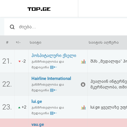
რეიტინგი
(მთავარი)
#
+/-
საიტი
საიტის აღწერა
ფოსტა
ჰოსპიტალური ქსელი
21.
-2
შპს ,,მედალფა“ 
ჯანმრთელობა და
კითხვა-
▤⇠
მედიცინა
პასუხი
Hairline International
ჰეალაინ ინტერნე
22.
ჯანმრთელობა და
მკურნალობა, თმი
▤⇠
ავტორიზაცია
მედიცინა
lui.ge
23.
რეგისტრაცია
+2
lui.ge ყველაზე 
ჯანმრთელობა და
▤⇠
მედიცინა
პაროლის
vau.ge