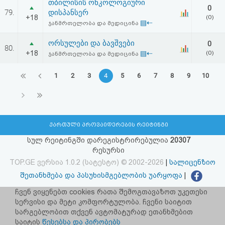
თბილისის ონკოლოგიური
0
79.
დისპანსერ
+18
(0)
▤⇠
ჯანმრთელობა და მედიცინა
ორსულები და ბავშვები
0
80.
+18
▤⇠
(0)
ჯანმრთელობა და მედიცინა
1
2
3
4
5
6
7
8
9
10
ქართული პროვაიდერების რეიტინგი
სულ რეიტინგში დარეგისტრირებულია
20307
რესურსი
TOP.GE ვერსია 1.0.2 (სატესტო) © 2002-2026
|
სალიცენზიო
შეთანხმება და პასუხისმგებლობის უარყოფა
|
facebook.com/TOP.GE
ჩვენ ვიყენებთ cookies რათა შემოგთავაზოთ უკეთესი
სერვისი და მეტი კომფორტულობა. ჩვენი საიტით
იხილეთ TOP.GE - ის ძველი ვერსია
ბმულზე
სარგებლობით თქვენ ავტომატურად ეთანხმებით
საიტის
წესებსა და პირობებს