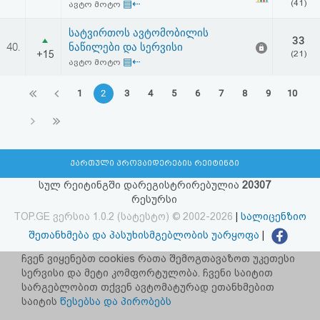
▤⇠
(41)
ავტო მოტო
სატვირთოს ავტომობილის
33
40.
ნაწილები და სერვისი
+15
(21)
▤⇠
ავტო მოტო
1
2
3
4
5
6
7
8
9
10
ქართული პროვაიდერების რეიტინგი
სულ რეიტინგში დარეგისტრირებულია
20307
რესურსი
TOP.GE ვერსია 1.0.2 (სატესტო) © 2002-2026
|
სალიცენზიო
შეთანხმება და პასუხისმგებლობის უარყოფა
|
facebook.com/TOP.GE
ჩვენ ვიყენებთ cookies რათა შემოგთავაზოთ უკეთესი
სერვისი და მეტი კომფორტულობა. ჩვენი საიტით
იხილეთ TOP.GE - ის ძველი ვერსია
ბმულზე
სარგებლობით თქვენ ავტომატურად ეთანხმებით
საიტის
წესებსა და პირობებს
რეკლამა TOP.GE - ზე