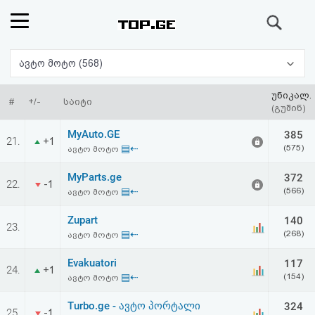
ძიება
რეიტინგი
ავტო მოტო (568)
(მთავარი)
უნიკალ.
#
+/-
საიტი
(გუშინ)
ფოსტა
MyAuto.GE
385
21.
+1
▤⇠
(575)
ავტო მოტო
კითხვა-
MyParts.ge
372
22.
-1
პასუხი
▤⇠
(566)
ავტო მოტო
Zupart
140
ავტორიზაცია
23.
▤⇠
(268)
ავტო მოტო
რეგისტრაცია
Evakuatori
117
24.
+1
▤⇠
(154)
ავტო მოტო
პაროლის
Turbo.ge - ავტო პორტალი
324
25.
-1