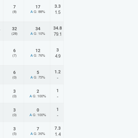
3.3
7
17
(8)
A
G: 88%
1.5
34.8
2
32
34
)
(28)
A
G: 10%
79.1
3
6
12
(7)
A
G: 76%
4.9
1.2
6
5
(0)
A
G: 75%
-
1
3
2
(0)
A
G: 100%
-
1
3
0
(0)
A
G: 100%
-
7.3
3
7
(5)
A
G: 36%
1.4