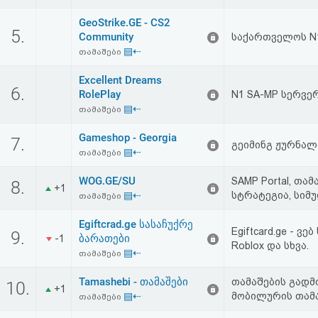
აღდგენა
GeoStrike.GE - CS2
5.
Community
საქართველოს N
HTML
▤⇠
თამაშები
კოდი
Excellent Dreams
6.
RolePlay
N1 SA-MP სერვ
▤⇠
თამაშები
სალიცენზიო
შეთანხმება
Gameshop - Georgia
7.
გეიმინგ ჟურნალ
▤⇠
თამაშები
და
WOG.GE/SU
SAMP Portal, თა
8.
+1
პასუხისმგებლობის
▤⇠
სტრატეგია, სიმ
თამაშები
უარყოფა
Egiftcrad.ge სასაჩუქრე
Egiftcard.ge - ვე
9.
ბარათები
-1
Roblox და სხვა.
▤⇠
თამაშები
Tamashebi - თამაშები
თამაშების გადმო
10.
+1
▤⇠
მობილურის თამაშ
თამაშები