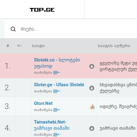
რეიტინგი
(მთავარი)
#
+/-
საიტი
საიტის აღწერა
ფოსტა
Slotebi.co - სლოტები
ყველაზე მეტი უ
1.
უფასოდ
ვირტუალურ ქულ
კითხვა-
▤⇠
თამაშები
პასუხი
Sloter.ge - Ufaso Slotebi
სხვადასხვა ცნ
2.
▤⇠
ქულებზე
თამაშები
ავტორიზაცია
Gtorr.Net
3.
იფიქრე, შეიგრძე
▤⇠
თამაშები
რეგისტრაცია
Tamashebi.Net-
4.
უამრავი თამაში
უამრავი თამაში
პაროლის
▤⇠
თამაშები