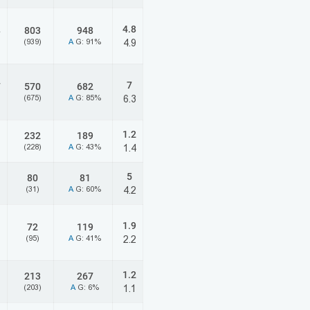
4.8
8
803
948
)
(939)
A
G: 91%
4.9
7
7
570
682
)
(675)
A
G: 85%
6.3
1.2
232
189
(228)
A
G: 43%
1.4
5
80
81
(31)
A
G: 60%
4.2
1.9
72
119
(95)
A
G: 41%
2.2
1.2
213
267
(203)
A
G: 6%
1.1