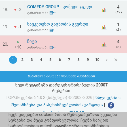
COMEDY GROUP | კომედი ჯგუფი
4
18.
-2
▤⇠
(12)
გასართობი
საუკეთესო გაცნობის გვერდი
1
19.
-1
▤⇠
(2)
გასართობი
ჩიტი
4
20.
+10
▤⇠
(2)
გასართობი
1
2
3
4
5
6
7
8
9
10
ქართული პროვაიდერების რეიტინგი
სულ რეიტინგში დარეგისტრირებულია
20307
რესურსი
TOP.GE ვერსია 1.0.2 (სატესტო) © 2002-2026
|
სალიცენზიო
შეთანხმება და პასუხისმგებლობის უარყოფა
|
facebook.com/TOP.GE
ჩვენ ვიყენებთ cookies რათა შემოგთავაზოთ უკეთესი
სერვისი და მეტი კომფორტულობა. ჩვენი საიტით
იხილეთ TOP.GE - ის ძველი ვერსია
ბმულზე
სარგებლობით თქვენ ავტომატურად ეთანხმებით