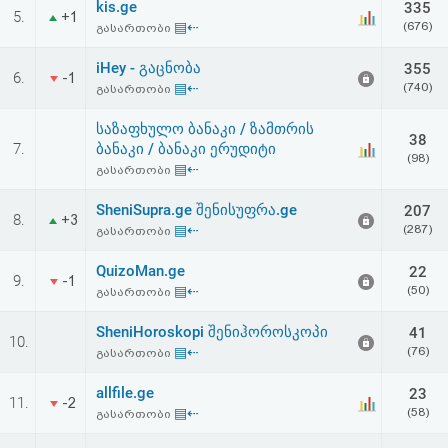
kis.ge
335
აღდგენა
5.
+1
▤⇠
(676)
გასართობი
HTML
iHey - გაცნობა
355
6.
-1
▤⇠
(740)
გასართობი
კოდი
საზაფხულო ბანაკი / ზამთრის
38
7.
ბანაკი / ბანაკი ერუდიტი
სალიცენზიო
(98)
▤⇠
გასართობი
შეთანხმება
SheniSupra.ge შენისუფრა.ge
207
8.
+3
და
▤⇠
(287)
გასართობი
პასუხისმგებლობის
QuizoMan.ge
22
9.
-1
▤⇠
(50)
გასართობი
უარყოფა
SheniHoroskopi შენიჰოროსკოპი
41
10.
▤⇠
(76)
გასართობი
allfile.ge
23
11.
-2
▤⇠
(58)
გასართობი