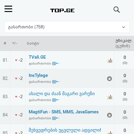
ძიება
რეიტინგი
გასართობი (758)
(მთავარი)
უნიკალ.
#
+/-
საიტი
(გუშინ)
ფოსტა
TVali.GE
0
81.
-2
▤⇠
(0)
გასართობი
კითხვა-
InsTylege
0
82.
-2
პასუხი
▤⇠
(0)
გასართობი
ახალი და ძაან მაგარი ვარეზი
0
ავტორიზაცია
83.
-2
▤⇠
(0)
გასართობი
რეგისტრაცია
MagtiFun - SMS, MMS, JavaGames
0
84.
-2
▤⇠
(0)
გასართობი
პაროლის
შეხვედრების უცვლელი ადგილი!
0
85.
-2