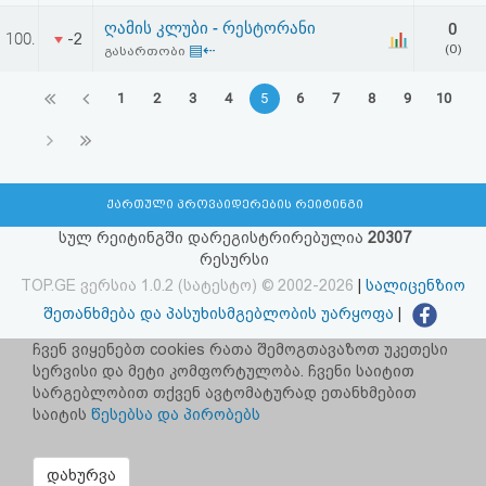
ღამის კლუბი - რესტორანი
0
100.
-2
▤⇠
(0)
გასართობი
1
2
3
4
5
6
7
8
9
10
ქართული პროვაიდერების რეიტინგი
სულ რეიტინგში დარეგისტრირებულია
20307
რესურსი
TOP.GE ვერსია 1.0.2 (სატესტო) © 2002-2026
|
სალიცენზიო
შეთანხმება და პასუხისმგებლობის უარყოფა
|
facebook.com/TOP.GE
ჩვენ ვიყენებთ cookies რათა შემოგთავაზოთ უკეთესი
სერვისი და მეტი კომფორტულობა. ჩვენი საიტით
იხილეთ TOP.GE - ის ძველი ვერსია
ბმულზე
სარგებლობით თქვენ ავტომატურად ეთანხმებით
საიტის
წესებსა და პირობებს
რეკლამა TOP.GE - ზე
TOP.GE-ს სერვერების განთავსებას და ინტერნეტთან კავშირს
დახურვა
უზრუნველყოფს:
CLOUD9