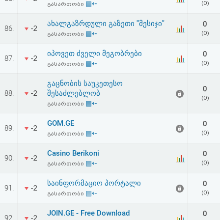
▤⇠
(0)
გასართობი
აღდგენა
ახალგაზრდული გაზეთი "მესიჯი"
0
86.
-2
HTML
▤⇠
(0)
გასართობი
კოდი
იპოვეთ ძველი მეგობრები
0
87.
-2
▤⇠
(0)
გასართობი
სალიცენზიო
გაცნობის საუკეთესო
0
88.
შესაძლებლობ
-2
შეთანხმება
(0)
▤⇠
გასართობი
და
GOM.GE
0
89.
-2
პასუხისმგებლობის
▤⇠
(0)
გასართობი
უარყოფა
Casino Berikoni
0
90.
-2
▤⇠
(0)
გასართობი
საინფორმაციო პორტალი
0
91.
-2
▤⇠
(0)
გასართობი
JOIN.GE - Free Download
0
92.
-2