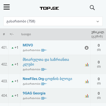
ძიება
რეიტინგი
გასართობი (758)
(მთავარი)
უნიკალ.
#
+/-
საიტი
(გუშინ)
ფოსტა
MOVO
0
401.
+1
▤⇠
(0)
გასართობი
კითხვა-
მხიარულთა და საზრიანთა
0
პასუხი
402.
კლუბი
+1
(0)
▤⇠
გასართობი
ავტორიზაცია
NewFiles.Org-ცოდნის ბლოგი
0
403.
+1
▤⇠
(0)
გასართობი
რეგისტრაცია
9GAG Georgia
0
404.
+1
▤⇠
(0)
გასართობი
პაროლის