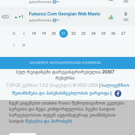
▤⇠
(0)
გასართობი
Funucoz.Com Georgian Web Masts
0
420.
+1
▤⇠
(0)
გასართობი
18
19
20
21
22
23
24
25
26
27
ქართული პროვაიდერების რეიტინგი
სულ რეიტინგში დარეგისტრირებულია
20307
რესურსი
TOP.GE ვერსია 1.0.2 (სატესტო) © 2002-2026
|
სალიცენზიო
შეთანხმება და პასუხისმგებლობის უარყოფა
|
facebook.com/TOP.GE
ჩვენ ვიყენებთ cookies რათა შემოგთავაზოთ უკეთესი
სერვისი და მეტი კომფორტულობა. ჩვენი საიტით
იხილეთ TOP.GE - ის ძველი ვერსია
ბმულზე
სარგებლობით თქვენ ავტომატურად ეთანხმებით
საიტის
წესებსა და პირობებს
რეკლამა TOP.GE - ზე
TOP.GE-ს სერვერების განთავსებას და ინტერნეტთან კავშირს