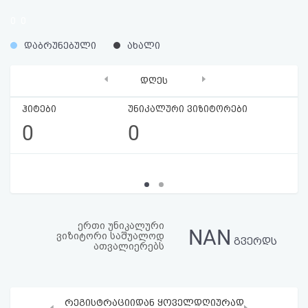
აღდგენა
0
0
%
%
HTML
დაბრუნებული
ახალი
კოდი
‹
›
დღეს
სალიცენზიო
ჰიტები
უნიკალური ვიზიტორები
0
0
შეთანხმება
და
პასუხისმგებლობის
უარყოფა
ერთი უნიკალური
NAN
ვიზიტორი საშუალოდ
გვერდს
ათვალიერებს
რეგისტრაციიდან ყოველდღიურად
‹
›