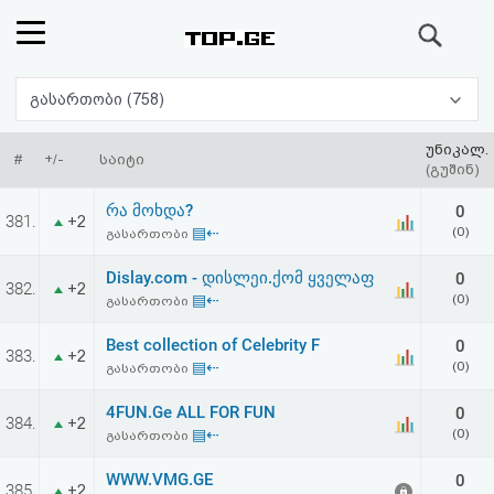
ძიება
რეიტინგი
გასართობი (758)
(მთავარი)
უნიკალ.
#
+/-
საიტი
(გუშინ)
ფოსტა
რა მოხდა?
0
381.
+2
▤⇠
(0)
გასართობი
კითხვა-
Dislay.com - დისლეი.ქომ ყველაფ
0
382.
+2
პასუხი
▤⇠
(0)
გასართობი
Best collection of Celebrity F
0
ავტორიზაცია
383.
+2
▤⇠
(0)
გასართობი
რეგისტრაცია
4FUN.Ge ALL FOR FUN
0
384.
+2
▤⇠
(0)
გასართობი
პაროლის
WWW.VMG.GE
0
385.
+2