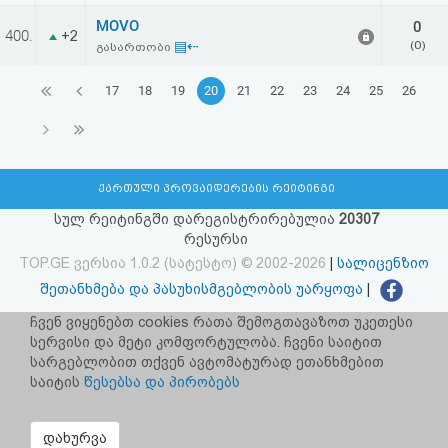
MOVO
0
400.
+2
▤⇠
(0)
გასართობი
17
18
19
20
21
22
23
24
25
26
ქართული პროვაიდერების რეიტინგი
სულ რეიტინგში დარეგისტრირებულია
20307
რესურსი
TOP.GE ვერსია 1.0.2 (სატესტო) © 2002-2026
|
სალიცენზიო
შეთანხმება და პასუხისმგებლობის უარყოფა
|
facebook.com/TOP.GE
ჩვენ ვიყენებთ cookies რათა შემოგთავაზოთ უკეთესი
სერვისი და მეტი კომფორტულობა. ჩვენი საიტით
იხილეთ TOP.GE - ის ძველი ვერსია
ბმულზე
სარგებლობით თქვენ ავტომატურად ეთანხმებით
საიტის
წესებსა და პირობებს
რეკლამა TOP.GE - ზე
TOP.GE-ს სერვერების განთავსებას და ინტერნეტთან კავშირს
დახურვა
უზრუნველყოფს:
CLOUD9