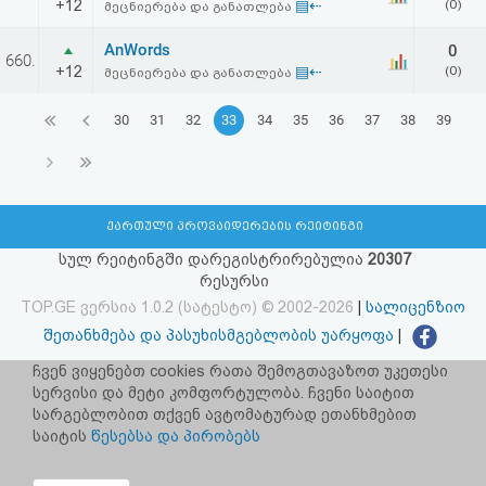
+12
▤⇠
(0)
მეცნიერება და განათლება
AnWords
0
660.
+12
▤⇠
(0)
მეცნიერება და განათლება
30
31
32
33
34
35
36
37
38
39
ქართული პროვაიდერების რეიტინგი
სულ რეიტინგში დარეგისტრირებულია
20307
რესურსი
TOP.GE ვერსია 1.0.2 (სატესტო) © 2002-2026
|
სალიცენზიო
შეთანხმება და პასუხისმგებლობის უარყოფა
|
facebook.com/TOP.GE
ჩვენ ვიყენებთ cookies რათა შემოგთავაზოთ უკეთესი
სერვისი და მეტი კომფორტულობა. ჩვენი საიტით
იხილეთ TOP.GE - ის ძველი ვერსია
ბმულზე
სარგებლობით თქვენ ავტომატურად ეთანხმებით
საიტის
წესებსა და პირობებს
რეკლამა TOP.GE - ზე
TOP.GE-ს სერვერების განთავსებას და ინტერნეტთან კავშირს