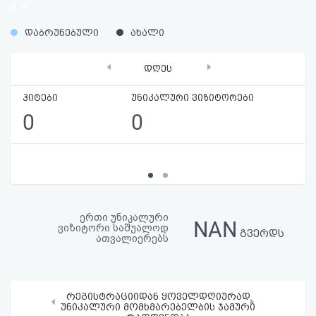
0
0
აღდგენა
%
%
დაბრუნებული
ახალი
HTML
‹
›
დღეს
კოდი
ჰიტები
უნიკალური ვიზიტორები
სალიცენზიო
0
0
შეთანხმება
და
პასუხისმგებლობის
უარყოფა
ერთი უნიკალური
NAN
ვიზიტორი საშუალოდ
გვერდს
ათვალიერებს
რეგისტრაციიდან ყოველდღიურად
‹
›
უნიკალური მომხმარებელბის ჯამური