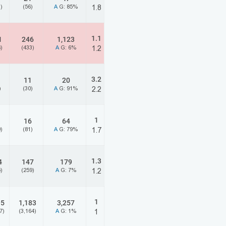
)
(56)
A
G: 85%
1.8
1.1
1
246
1,123
)
(433)
A
G: 6%
1.2
3.2
11
20
)
(30)
A
G: 91%
2.2
1
16
64
)
(81)
A
G: 79%
1.7
1.3
4
147
179
)
(259)
A
G: 7%
1.2
1
95
1,183
3,257
7)
(3,164)
A
G: 1%
1