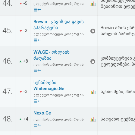
საქართველოში 
44.
-5
აღდგენა
ელექტრონული კომერცია
შეიძინოთ ელე
▤⇠
HTML
Brewio - ყავის და ყავის
აპარატურა
Brewio არის ქ
45.
-3
კოდი
სახლის ბარისტ
ელექტრონული კომერცია
▤⇠
სალიცენზიო
WW.GE - ონლაინ
მაღაზია
შეთანხმება
კომპიუტერები 
46.
+8
ტელეფონები, პ
ელექტრონული კომერცია
და
▤⇠
პასუხისმგებლობის
სუნამოები
Whitemagic.Ge
47.
უარყოფა
-3
სუნაომები, პა
ელექტრონული კომერცია
▤⇠
Nexo.Ge
48.
+4
საოჯახო ტექნიკ
ელექტრონული კომერცია
▤⇠