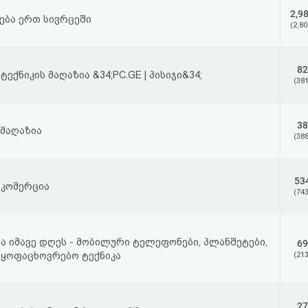
2,9
ება ერთ სივრცეში
(2,80
82
ექნიკის მაღაზია &34;PC.GE | პისიჯი&34;
(381
38
 მაღაზია
(388
53
კომერცია
(743
ა იმავე დღეს - მობილური ტელეფონები, პლანშეტები,
69
საყოფაცხოვრებო ტექნიკა
(213
27