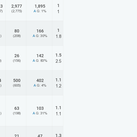
1
83
2,977
1,895
7)
(2,775)
A
G: 1%
1
1
80
166
)
(208)
A
G: 30%
1.8
1.5
26
142
)
(156)
A
G: 83%
2.5
1.1
4
500
402
)
(605)
A
G: 4%
1.2
1.1
63
103
)
(198)
A
G: 31%
1.1
1.3
21
47