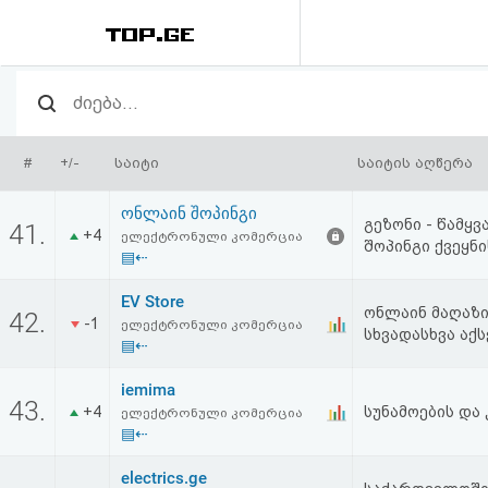
რეიტინგი
(მთავარი)
#
+/-
საიტი
საიტის აღწერა
ფოსტა
ონლაინ შოპინგი
გეზონი - წამყ
41.
+4
ელექტრონული კომერცია
შოპინგი ქვეყნ
კითხვა-
▤⇠
პასუხი
EV Store
ონლაინ მაღაზი
42.
-1
ელექტრონული კომერცია
სხვადასხვა აქ
▤⇠
ავტორიზაცია
iemima
43.
რეგისტრაცია
+4
სუნამოების და
ელექტრონული კომერცია
▤⇠
პაროლის
electrics.ge