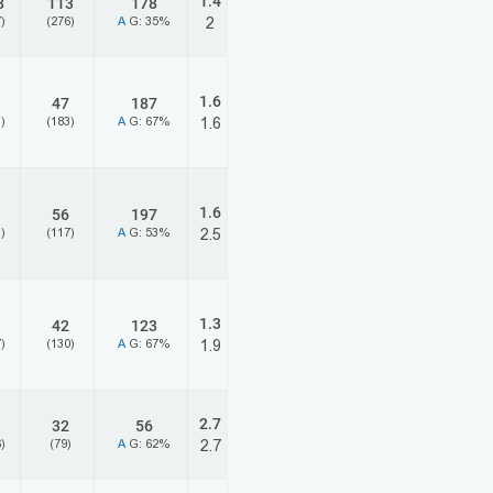
1.4
8
113
178
)
(276)
A
G: 35%
2
1.6
47
187
)
(183)
A
G: 67%
1.6
1.6
56
197
)
(117)
A
G: 53%
2.5
1.3
42
123
)
(130)
A
G: 67%
1.9
2.7
32
56
)
(79)
A
G: 62%
2.7