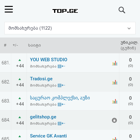
ძიება
რეიტინგი
მომსახურება (1122)
(მთავარი)
უნიკალ.
#
+/-
საიტი
(გუშინ)
ფოსტა
YOU WEB STUDIO
0
681.
+44
▤⇠
(0)
მომსახურება
კითხვა-
Tradosi.ge
0
682.
პასუხი
+44
▤⇠
(0)
მომსახურება
საცურაო კომპლექსი, აუზი
0
ავტორიზაცია
683.
+44
▤⇠
(0)
მომსახურება
რეგისტრაცია
gelitshop.ge
0
684.
+44
▤⇠
(0)
მომსახურება
პაროლის
Service GK Avanti
0
685.