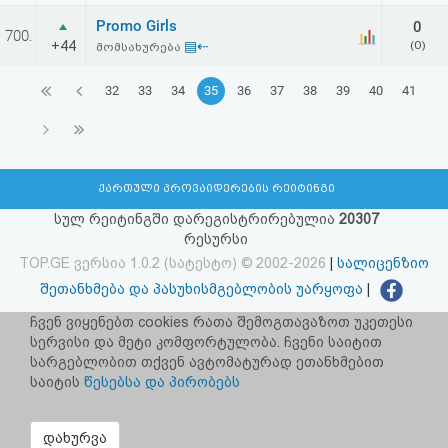
Promo Girls
0
700.
+44
▤⇠
(0)
მომსახურება
32
33
34
35
36
37
38
39
40
41
ქართული პროვაიდერების რეიტინგი
სულ რეიტინგში დარეგისტრირებულია
20307
რესურსი
TOP.GE ვერსია 1.0.2 (სატესტო) © 2002-2026
|
სალიცენზიო
შეთანხმება და პასუხისმგებლობის უარყოფა
|
facebook.com/TOP.GE
ჩვენ ვიყენებთ cookies რათა შემოგთავაზოთ უკეთესი
სერვისი და მეტი კომფორტულობა. ჩვენი საიტით
იხილეთ TOP.GE - ის ძველი ვერსია
ბმულზე
სარგებლობით თქვენ ავტომატურად ეთანხმებით
საიტის
წესებსა და პირობებს
რეკლამა TOP.GE - ზე
TOP.GE-ს სერვერების განთავსებას და ინტერნეტთან კავშირს
დახურვა
უზრუნველყოფს:
CLOUD9