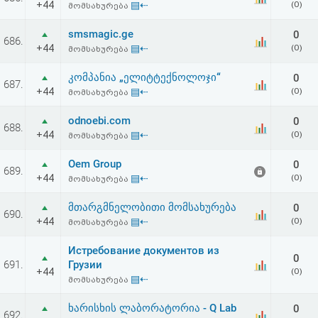
+44
▤⇠
(0)
მომსახურება
აღდგენა
smsmagic.ge
0
686.
HTML
+44
▤⇠
(0)
მომსახურება
კოდი
კომპანია „ელიტტექნოლოჯი“
0
687.
+44
▤⇠
(0)
მომსახურება
სალიცენზიო
odnoebi.com
0
688.
+44
▤⇠
(0)
მომსახურება
შეთანხმება
და
Oem Group
0
689.
+44
▤⇠
(0)
მომსახურება
პასუხისმგებლობის
მთარგმნელობითი მომსახურება
0
690.
უარყოფა
+44
▤⇠
(0)
მომსახურება
Истребование документов из
0
691.
Грузии
+44
(0)
▤⇠
მომსახურება
ხარისხის ლაბორატორია - Q Lab
0
692.