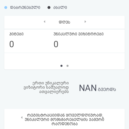
აღდგენა
%
%
დაბრუნებული
ახალი
HTML
‹
›
დღეს
კოდი
ჰიტები
უნიკალური ვიზიტორები
0
0
სალიცენზიო
შეთანხმება
და
პასუხისმგებლობის
ერთი უნიკალური
NAN
ვიზიტორი საშუალოდ
უარყოფა
გვერდს
ათვალიერებს
რეგისტრაციიდან ყოველდღიურად
‹
›
უნიკალური მომხმარებელბის ჯამური
რაოდენობა