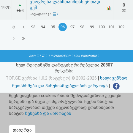
ცხოვრება ლანჩთაიმთან ერთად
0
1920.
გემ
+56
(0)
▤⇠
სხვადასხვა
93
94
95
96
97
98
99
100
101
102
ქართული პროვაიდერების რეიტინგი
სულ რეიტინგში დარეგისტრირებულია
20307
რესურსი
TOP.GE ვერსია 1.0.2 (სატესტო) © 2002-2026
|
სალიცენზიო
შეთანხმება და პასუხისმგებლობის უარყოფა
|
facebook.com/TOP.GE
ჩვენ ვიყენებთ cookies რათა შემოგთავაზოთ უკეთესი
სერვისი და მეტი კომფორტულობა. ჩვენი საიტით
იხილეთ TOP.GE - ის ძველი ვერსია
ბმულზე
სარგებლობით თქვენ ავტომატურად ეთანხმებით
საიტის
წესებსა და პირობებს
რეკლამა TOP.GE - ზე
TOP.GE-ს სერვერების განთავსებას და ინტერნეტთან კავშირს
დახურვა
უზრუნველყოფს:
CLOUD9