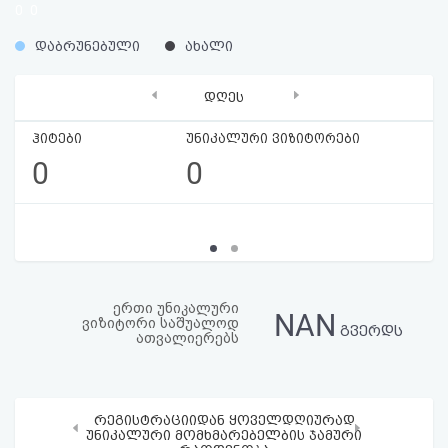
0
0
აღდგენა
%
%
დაბრუნებული
ახალი
HTML
‹
›
დღეს
კოდი
ჰიტები
უნიკალური ვიზიტორები
სალიცენზიო
0
0
შეთანხმება
და
პასუხისმგებლობის
უარყოფა
ერთი უნიკალური
NAN
ვიზიტორი საშუალოდ
გვერდს
ათვალიერებს
რეგისტრაციიდან ყოველდღიურად
‹
›
უნიკალური მომხმარებელბის ჯამური