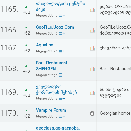
ფსიქოლოგიის ცენტრი
აღდგენა
უფასო ON-LIN
1165.
პიკი
+62
სერვისების შე
▤⇠
სხვადასხვა
HTML
GeoFiLe.Ucoz.Com
GeoFiLe.Ucoz.
1166.
კოდი
+62
▤⇠
ქართულად (გა
სხვადასხვა
Aqualine
სალიცენზიო
1167.
ვსაცურაო აუზ
+62
▤⇠
სხვადასხვა
შეთანხმება
Bar - Restaurant
1168.
და
SHENGEN
Bar - Restauran
+62
▤⇠
სხვადასხვა
პასუხისმგებლობის
ყველაფერი
უარყოფა
ამ საიტიდან 
1169.
ქორწილის შესახებ
+62
ზუგდიდში
▤⇠
სხვადასხვა
Vampire Forum
1170.
Georgian horror
+62
▤⇠
სხვადასხვა
geoclass.ge-gacnoba,