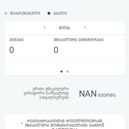
0
0
აღდგენა
%
%
დაბრუნებული
ახალი
HTML
‹
›
დღეს
კოდი
ჰიტები
უნიკალური ვიზიტორები
სალიცენზიო
0
0
შეთანხმება
და
პასუხისმგებლობის
უარყოფა
ერთი უნიკალური
NAN
ვიზიტორი საშუალოდ
გვერდს
ათვალიერებს
რეგისტრაციიდან ყოველდღიურად
‹
›
უნიკალური მომხმარებელბის ჯამური