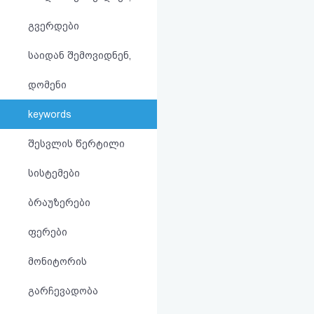
აღდგენა
გვერდები
HTML
საიდან შემოვიდნენ,
კოდი
დომენი
სალიცენზიო
keywords
შეთანხმება
შესვლის წერტილი
და
სისტემები
პასუხისმგებლობის
ბრაუზერები
უარყოფა
ფერები
მონიტორის
გარჩევადობა