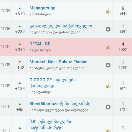
აღდგენა
Managers.ge
6
1005.
+579
(44)
კომპანიები
HTML
განათლებული საქართველო
1
1006.
კოდი
+232
(36)
მეცნიერება და განათლება
DETALI.GE
4
სალიცენზიო
1007.
+319
(100)
ავტო მოტო
შეთანხმება
Marneuli.Net - Pulsuz Elanlar
1
1008.
და
-102
(139)
ბიზნესი, კომერცია, რეკლამა
პასუხისმგებლობის
GIOGGG.GE - ფილმები
1
1009.
ქართულად
+136
(67)
უარყოფა
სხვადასხვა
SheniSilamaze შენი სილამაზე
1
1010.
+95
(72)
პირადი გვერდები და ბლოგები
შპს ,,უნივერსალური
სატრანსპორტო
1
1011.