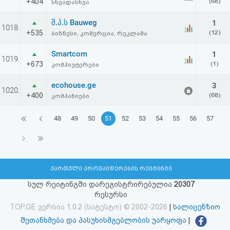
+404
(68)
სხვადასხვა
შ.პ.ს Bauweg
1
1018.
+535
(12)
ბიზნესი, კომერცია, რეკლამა
Smartcom
1
1019.
+673
(1)
კომპიუტერები
ecohouse.ge
3
1020.
+400
(68)
კომპანიები
48
49
50
51
52
53
54
55
56
57
ქართული პროვაიდერების რეიტინგი
სულ რეიტინგში დარეგისტრირებულია
20307
რესურსი
TOP.GE ვერსია 1.0.2 (სატესტო) © 2002-2026
|
სალიცენზიო
შეთანხმება და პასუხისმგებლობის უარყოფა
|