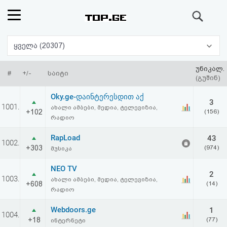
ძიება
რეიტინგი
ყველა (20307)
(მთავარი)
უნიკალ.
#
+/-
საიტი
(გუშინ)
ფოსტა
Oky.ge-დაინტერესდით აქ
3
1001.
ახალი ამბები, მედია, ტელევიზია,
+102
(156)
კითხვა-
რადიო
პასუხი
RapLoad
43
1002.
+303
(974)
მუსიკა
ავტორიზაცია
NEO TV
2
1003.
ახალი ამბები, მედია, ტელევიზია,
+608
(14)
რეგისტრაცია
რადიო
Webdoors.ge
1
1004.
პაროლის
+18
(77)
ინტერნეტი