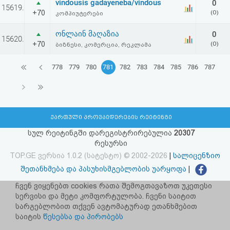
vindousis gadayeneba/vindous
0
15619.
+70
(0)
კომპიუტერები
ონლაინ მაღაზია
0
15620.
+70
(0)
ბიზნესი, კომერცია, რეკლამა
778
779
780
781
782
783
784
785
786
787
ქართული პროვაიდერების რეიტინგი
სულ რეიტინგში დარეგისტრირებულია
20307
რესურსი
TOP.GE ვერსია 1.0.2 (სატესტო) © 2002-2026
|
სალიცენზიო
შეთანხმება და პასუხისმგებლობის უარყოფა
|
facebook.com/TOP.GE
ჩვენ ვიყენებთ cookies რათა შემოგთავაზოთ უკეთესი
სერვისი და მეტი კომფორტულობა. ჩვენი საიტით
იხილეთ TOP.GE - ის ძველი ვერსია
ბმულზე
სარგებლობით თქვენ ავტომატურად ეთანხმებით
საიტის
წესებსა და პირობებს
რეკლამა TOP.GE - ზე