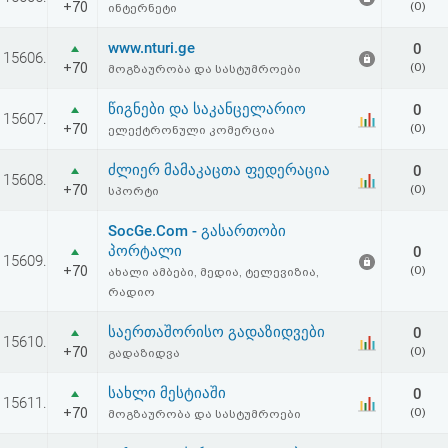
+70
(0)
ინტერნეტი
აღდგენა
www.nturi.ge
0
15606.
HTML
+70
(0)
მოგზაურობა და სასტუმროები
კოდი
წიგნები და საკანცელარიო
0
15607.
+70
(0)
ელექტრონული კომერცია
სალიცენზიო
ძლიერ მამაკაცთა ფედერაცია
0
15608.
+70
(0)
სპორტი
შეთანხმება
და
SocGe.Com - გასართობი
პორტალი
0
15609.
პასუხისმგებლობის
+70
(0)
ახალი ამბები, მედია, ტელევიზია,
რადიო
უარყოფა
საერთაშორისო გადაზიდვები
0
15610.
+70
(0)
გადაზიდვა
სახლი მესტიაში
0
15611.
+70
(0)
მოგზაურობა და სასტუმროები