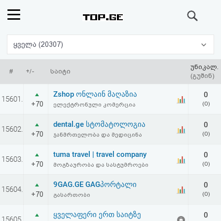
ძიება
რეიტინგი
ყველა (20307)
(მთავარი)
უნიკალ.
#
+/-
საიტი
(გუშინ)
ფოსტა
Zshop ონლაინ მაღაზია
0
15601.
+70
(0)
ელექტრონული კომერცია
კითხვა-
dental.ge სტომატოლოგია
0
15602.
პასუხი
+70
(0)
ჯანმრთელობა და მედიცინა
tuma travel | travel company
0
ავტორიზაცია
15603.
+70
(0)
მოგზაურობა და სასტუმროები
რეგისტრაცია
9GAG.GE GAGპორტალი
0
15604.
+70
(0)
გასართობი
პაროლის
ყველაფერი ერთ საიტზე
0
15605.