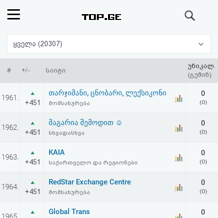
ძიება
რეიტინგი
ყველა (20307)
(მთავარი)
უნიკალ.
#
+/-
საიტი
(გუშინ)
ფოსტა
თარჯიმანი, ცნობარი, ლექსიკონი
0
1961.
+451
(0)
მომსახურება
კითხვა-
მაგარია შემოდით ☺
0
1962.
პასუხი
+451
(0)
სხვადასხვა
KAIA
0
ავტორიზაცია
1963.
+451
(0)
საქართველო და რეგიონები
რეგისტრაცია
RedStar Exchange Centre
0
1964.
+451
(0)
მომსახურება
პაროლის
Global Trans
0
1965.