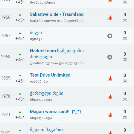
+451
(0)
მომსახურება
აღდგენა
Sakartwelo.de - Traumland
0
1966.
HTML
+451
(0)
საქართველო და რეგიონები
კოდი
ბილი
0
1967.
+451
(0)
მუსიკა
სალიცენზიო
Narkozi.com სამედიცინო
0
1968.
პორტალი
შეთანხმება
+451
(0)
ჯანმრთელობა და მედიცინა
და
Test Drive Unlimited
0
1969.
პასუხისმგებლობის
+451
(0)
თამაშები
უარყოფა
ქართული რეპი
0
1970.
+451
(0)
სხვადასხვა
Magari warez saiti!!! {*_*}
0
1971.
+451
(0)
სხვადასხვა
შედით მაგარია
0
1972.