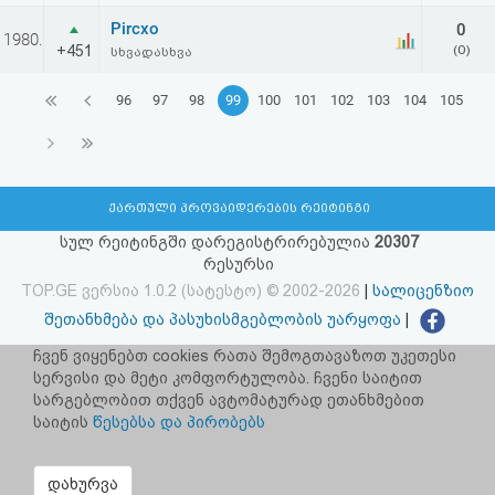
Pircxo
0
1980.
+451
(0)
სხვადასხვა
96
97
98
99
100
101
102
103
104
105
ქართული პროვაიდერების რეიტინგი
სულ რეიტინგში დარეგისტრირებულია
20307
რესურსი
TOP.GE ვერსია 1.0.2 (სატესტო) © 2002-2026
|
სალიცენზიო
შეთანხმება და პასუხისმგებლობის უარყოფა
|
facebook.com/TOP.GE
ჩვენ ვიყენებთ cookies რათა შემოგთავაზოთ უკეთესი
სერვისი და მეტი კომფორტულობა. ჩვენი საიტით
იხილეთ TOP.GE - ის ძველი ვერსია
ბმულზე
სარგებლობით თქვენ ავტომატურად ეთანხმებით
საიტის
წესებსა და პირობებს
რეკლამა TOP.GE - ზე
TOP.GE-ს სერვერების განთავსებას და ინტერნეტთან კავშირს
დახურვა
უზრუნველყოფს:
CLOUD9