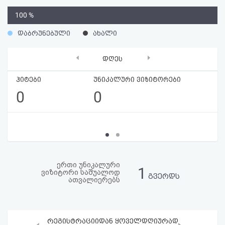
აღდგენა
0
100 %
%
HTML
დაბრუნებული
ახალი
კოდი
‹
›
დღეს
სალიცენზიო
ჰიტები
უნიკალური ვიზიტორები
0
0
შეთანხმება
და
პასუხისმგებლობის
უარყოფა
ერთი უნიკალური
1
ვიზიტორი საშუალოდ
გვერდს
ათვალიერებს
რეგისტრაციიდან ყოველდღიურად
‹
›