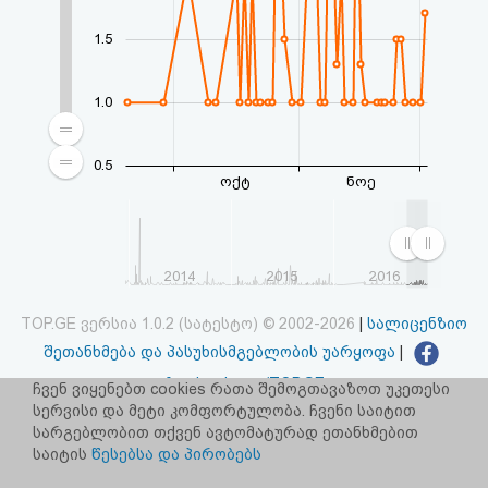
1.5
1.0
0.5
ოქტ
ნოე
2014
2015
2016
TOP.GE ვერსია 1.0.2 (სატესტო) © 2002-2026
|
სალიცენზიო
შეთანხმება და პასუხისმგებლობის უარყოფა
|
facebook.com/TOP.GE
ჩვენ ვიყენებთ cookies რათა შემოგთავაზოთ უკეთესი
სერვისი და მეტი კომფორტულობა. ჩვენი საიტით
იხილეთ TOP.GE - ის ძველი ვერსია
ბმულზე
სარგებლობით თქვენ ავტომატურად ეთანხმებით
საიტის
წესებსა და პირობებს
რეკლამა TOP.GE - ზე