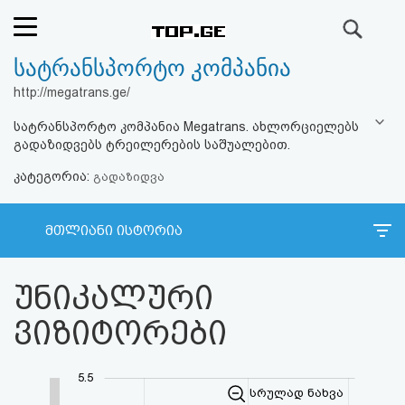
ძიება
სატრანსპორტო კომპანია
რეიტინგი
http://megatrans.ge/
(მთავარი)
სატრანსპორტო კომპანია Megatrans. ახლორციელებს
გადაზიდვებს ტრეილერების საშუალებით.
ფოსტა
კატეგორია:
გადაზიდვა
კითხვა-
მთლიანი ისტორია
პასუხი
უნიკალური
ავტორიზაცია
ვიზიტორები
რეგისტრაცია
5.5
პაროლის
სრულად ნახვა