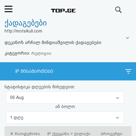
ძიება
ქადაგებები
რეიტინგი
http://motsikuli.com
(მთავარი)
დეკანოზ არჩილ მინდიაშვილის ქადაგებები
კატეგორია:
ფოსტა
რელიგია
კითხვა-
IP მისამართები
პასუხი
სტატისტიკა დღეების მიხედვით:
ავტორიზაცია
06 Aug
ან ბოლო
რეგისტრაცია
1 დღე
პაროლის
#
რაოდენობა
IP ქვეყანა > ქალაქი
პროცენტი