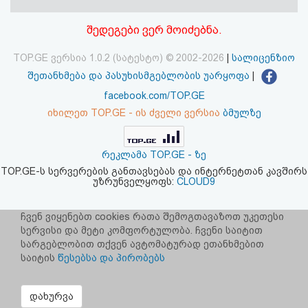
აღდგენა
შედეგები ვერ მოიძებნა.
HTML
TOP.GE ვერსია 1.0.2 (სატესტო) © 2002-2026
|
სალიცენზიო
კოდი
შეთანხმება და პასუხისმგებლობის უარყოფა
|
facebook.com/TOP.GE
სალიცენზიო
იხილეთ TOP.GE - ის ძველი ვერსია
ბმულზე
შეთანხმება
რეკლამა TOP.GE - ზე
და
TOP.GE-ს სერვერების განთავსებას და ინტერნეტთან კავშირს
უზრუნველყოფს:
CLOUD9
პასუხისმგებლობის
უარყოფა
ჩვენ ვიყენებთ cookies რათა შემოგთავაზოთ უკეთესი
სერვისი და მეტი კომფორტულობა. ჩვენი საიტით
სარგებლობით თქვენ ავტომატურად ეთანხმებით
საიტის
წესებსა და პირობებს
დახურვა