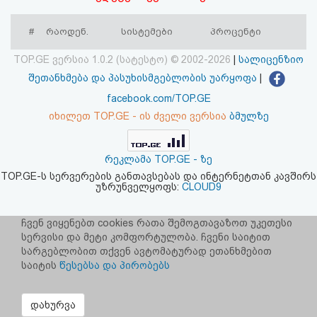
აღდგენა
#
რაოდენ.
სისტემები
პროცენტი
HTML
TOP.GE ვერსია 1.0.2 (სატესტო) © 2002-2026
|
სალიცენზიო
კოდი
შეთანხმება და პასუხისმგებლობის უარყოფა
|
facebook.com/TOP.GE
სალიცენზიო
იხილეთ TOP.GE - ის ძველი ვერსია
ბმულზე
შეთანხმება
რეკლამა TOP.GE - ზე
და
TOP.GE-ს სერვერების განთავსებას და ინტერნეტთან კავშირს
უზრუნველყოფს:
CLOUD9
პასუხისმგებლობის
უარყოფა
ჩვენ ვიყენებთ cookies რათა შემოგთავაზოთ უკეთესი
სერვისი და მეტი კომფორტულობა. ჩვენი საიტით
სარგებლობით თქვენ ავტომატურად ეთანხმებით
საიტის
წესებსა და პირობებს
დახურვა