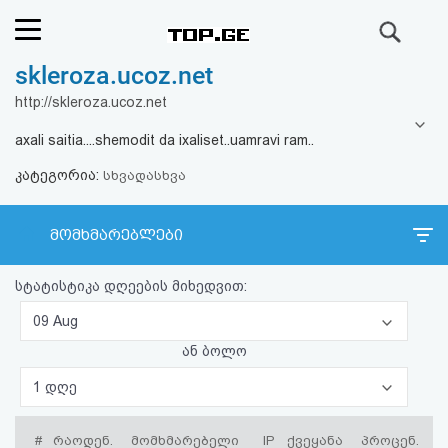
ძიება
skleroza.ucoz.net
რეიტინგი
http://skleroza.ucoz.net
(მთავარი)
axali saitia....shemodit da ixaliset..uamravi ram..
კატეგორია:
ფოსტა
სხვადასხვა
კითხვა-
მომხმარებლები
პასუხი
სტატისტიკა დღეების მიხედვით:
ავტორიზაცია
09 Aug
ან ბოლო
რეგისტრაცია
1 დღე
პაროლის
#
რაოდენ.
მომხმარებელი
IP
ქვეყანა
პროცენ.